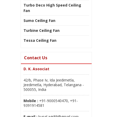
Turbo Deco High Speed Ceiling
Fan
Sumo Ceiling Fan
Turbine Ceiling Fan
Tessa Ceiling Fan
Contact Us
D. K. Asoociat
42/b, Phase Iv, Ida Jeedimetla,
Jeedimetla, Hyderabad, Telangana -
500055, India
Mobile :
+91-9000540470, +91-
9391914581
E-mail :
kunal.agr89@gmail.com